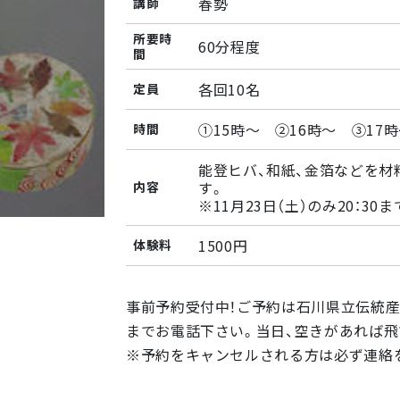
春勢
講師
所要時
60分程度
間
各回10名
定員
①15時〜 ②16時〜 ③17
時間
能登ヒバ、和紙、金箔などを材
す。
内容
※11月23日（土）のみ20：3
1500円
体験料
事前予約受付中！ご予約は石川県立伝統産業工芸館
までお電話下さい。当日、空きがあれば飛
※予約をキャンセルされる方は必ず連絡