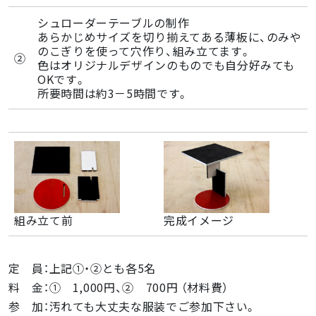
シュローダーテーブルの制作
あらかじめサイズを切り揃えてある薄板に、のみや
のこぎりを使って穴作り、組み立てます。
②
色はオリジナルデザインのものでも自分好みても
OKです。
所要時間は約3－5時間です。
組み立て前
完成イメージ
定 員：上記①・②とも各5名
料 金：① 1,000円、② 700円 （材料費）
参 加：汚れても大丈夫な服装でご参加下さい。