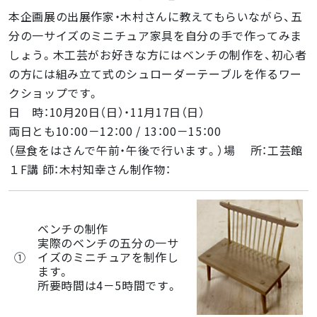
本企画展の出展作家・木村さんに教えてもらいながら、五
分の一サイズのミニチュア家具を自分の手で作ってみま
しょう。木工芸がお好きな方にはベンチの制作を、初心者
の方には組み立て式のシュローダーテーブルを作るワー
クショップです。
日 時：10月20日（日）・11月17日（日）
両日とも10：00－12：00 / 13：00－15：00
（昼食をはさんで午前・午後で行います。）場 所：工芸館
１F講 師：木村知幸さん制作物：
ベンチの制作
実際のベンチの五分の一サ
①
イズのミニチュアを制作し
ます。
所要時間は4－5時間です。