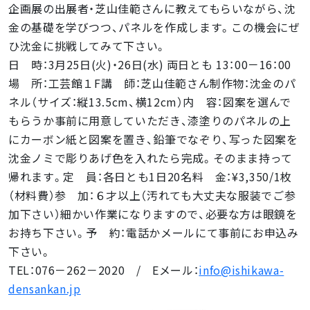
企画展の出展者・芝山佳範さんに教えてもらいながら、沈
金の基礎を学びつつ、パネルを作成します。この機会にぜ
ひ沈金に挑戦してみて下さい。
日 時：3月25日(火)・26日(水) 両日とも 13：00－16：00
場 所：工芸館１F講 師：芝山佳範さん制作物：沈金のパ
ネル（サイズ：縦13.5cm、横12cm）内 容：図案を選んで
もらうか事前に用意していただき、漆塗りのパネルの上
にカーボン紙と図案を置き、鉛筆でなぞり、写った図案を
沈金ノミで彫りあげ色を入れたら完成。そのまま持って
帰れます。定 員：各日とも1日20名料 金：¥3,350/1枚
（材料費）参 加：６才以上（汚れても大丈夫な服装でご参
加下さい）細かい作業になりますので、必要な方は眼鏡を
お持ち下さい。予 約：電話かメールにて事前にお申込み
下さい。
TEL：076－262－2020 / Eメール：
info@ishikawa-
densankan.jp