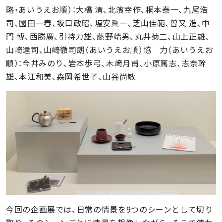
略・あいうえお順）：大橋 清、北濱幸作、桐本泰一、九尾浩
司、國田一春、坂口政昭、塩安眞一、芝山佳範、曽又 進、中
門 博、西勝廣、引持力雄、藤野靖男、丸井菊二、山上正雄、
山崎達司、山崎徹司朗（あいうえお順）協 力（あいうえお
順）：今井みのり、岩本歩弓、木﨑月甫、小原篤志、志奈幹
雄、本江和美、森岡希世子、山谷尚敏
今回の企画展では、日常の情景を9つのシーンとして切り