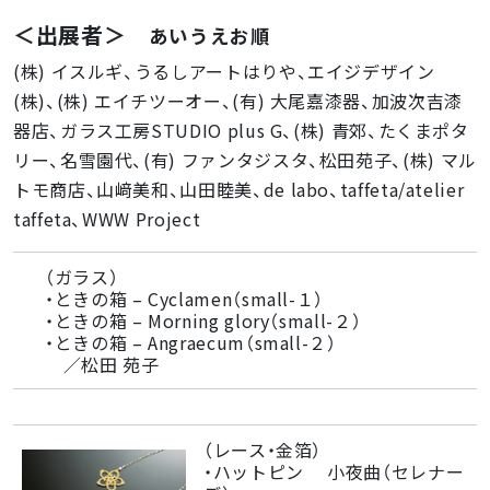
＜出展者＞
あいうえお順
(株) イスルギ、うるしアートはりや、エイジデザイン
(株)、(株) エイチツーオー、(有) 大尾嘉漆器、加波次吉漆
器店、ガラス工房STUDIO plus G、(株) 青郊、たくまポタ
リー、名雪園代、(有) ファンタジスタ、松田苑子、(株) マル
トモ商店、山﨑美和、山田睦美、de labo、taffeta/atelier
taffeta、WWW Project
（ガラス）
・ときの箱 – Cyclamen（small-１）
・ときの箱 – Morning glory（small-２）
・ときの箱 – Angraecum（small-２）
／松田 苑子
（レース・金箔）
・ハットピン 小夜曲（セレナー