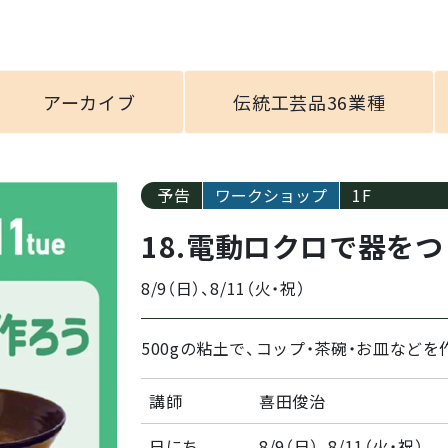
アーカイブ
伝統工芸品36業種
予告
ワークショップ
1F
18.電動ロクロで器を
8/9（日）、8/11（火・祝）
500gの粘土で、コップ・茶碗・お皿など
講師
喜田俊治
日にち
8/9（日）、8/11（火・祝）