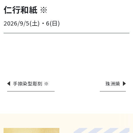
仁行和紙 ※
2026/9/5(土)
・
6(日)
手捺染型彫刻 ※
珠洲焼