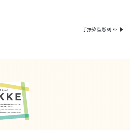
手捺染型彫刻 ※