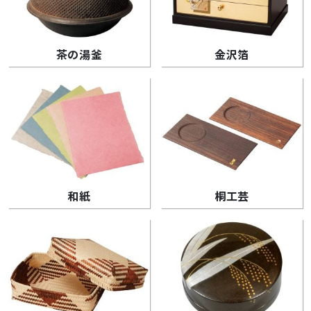
茶の湯釜
金沢箔
和紙
桐工芸