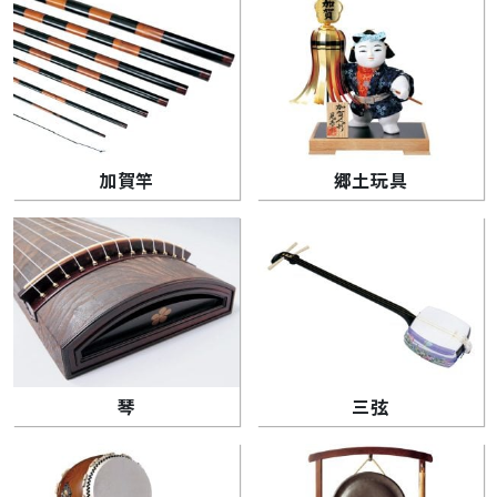
加賀竿
郷土玩具
琴
三弦