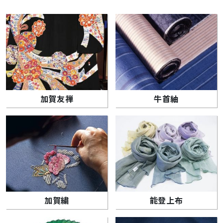
加賀友禅
牛首紬
加賀繍
能登上布