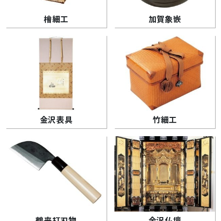
檜細工
加賀象嵌
金沢表具
竹細工
鶴来打刃物
金沢仏壇