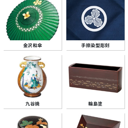
金沢和傘
手捺染型彫刻
九谷焼
輪島塗