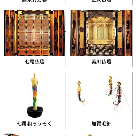
七尾仏壇
美川仏壇
七尾和ろうそく
加賀毛針