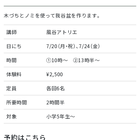
木づちとノミを使って我谷盆を作ります。
講師
風谷アトリエ
日にち
7/20（月・祝）、7/24（金）
時間
①10時〜 ②13時半〜
体験料
¥2,500
定員
各回6名
所要時間
2時間半
対象
小学5年生〜
予約はこちら